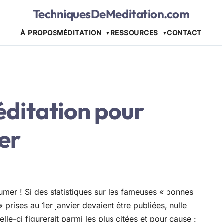
TechniquesDeMeditation.com
À PROPOS
MÉDITATION
RESSOURCES
CONTACT
éditation pour
er
umer ! Si des statistiques sur les fameuses « bonnes
» prises au 1er janvier devaient être publiées, nulle
lle-ci figurerait parmi les plus citées et pour cause :