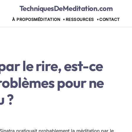
TechniquesDeMeditation.com
À PROPOS
MÉDITATION
RESSOURCES
CONTACT
ar le rire, est-ce
problèmes pour ne
u ?
Sinatra pratiquait probablement la méditation par le