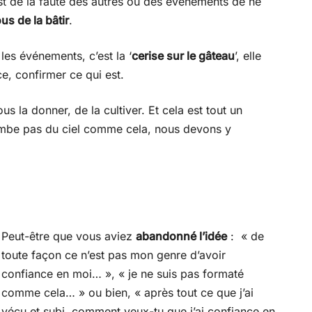
t de la faute des autres ou des événements de ne
ous de la bâtir
.
les événements, c’est la ‘
cerise sur le gâteau
’, elle
ce, confirmer ce qui est.
s la donner, de la cultiver. Et cela est tout un
tombe pas du ciel comme cela, nous devons y
Peut-être que vous aviez
abandonné l’idée
: « de
toute façon ce n’est pas mon genre d’avoir
confiance en moi… », « je ne suis pas formaté
comme cela… » ou bien, « après tout ce que j’ai
vécu et subi, comment veux-tu que j’ai confiance en