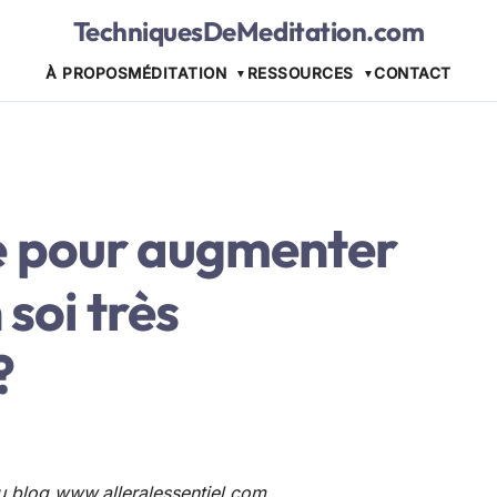
TechniquesDeMeditation.com
À PROPOS
MÉDITATION
RESSOURCES
CONTACT
 pour augmenter
 soi très
?
 du blog www.alleralessentiel.com